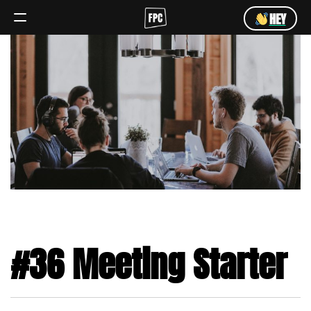
HEY
Angebot
Team
HEY
#36 Meeting Starter