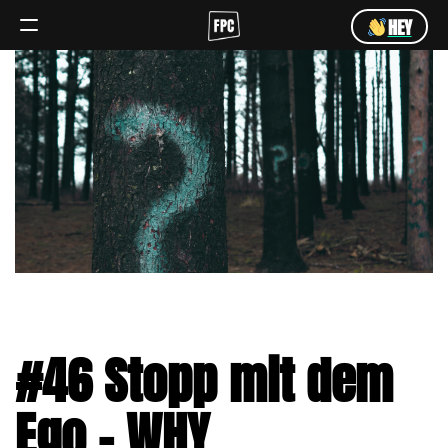
HEY
Angebot
Team
HEY
#46 Stopp mit dem
Ego – WHY