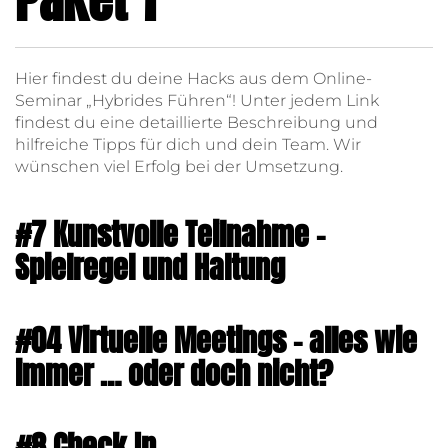
Hier findest du deine Hacks aus dem Online-
Seminar „Hybrides Führen“! Unter jedem Link
findest du eine detaillierte Beschreibung und
hilfreiche Tipps für dich und dein Team. Wir
wünschen viel Erfolg bei der Umsetzung.
#7 Kunstvolle Teilnahme –
Spielregel und Haltung
#04 Virtuelle Meetings – alles wie
immer … oder doch nicht?
#8 Check In